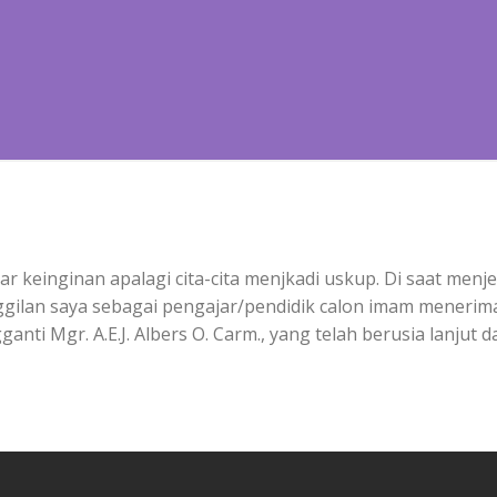
luar keinginan apalagi cita-cita menjkadi uskup. Di saat me
ilan saya sebagai pengajar/pendidik calon imam menerima
nti Mgr. A.E.J. Albers O. Carm., yang telah berusia lanjut